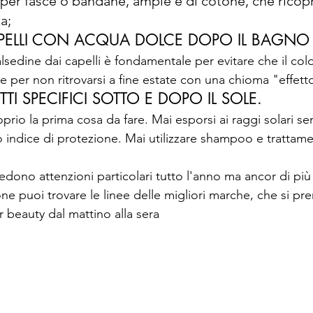
per fasce o bandane, ampie e di cotone, che ricop
a;
PELLI CON ACQUA DOLCE DOPO IL BAGNO 
alsedine dai capelli è fondamentale per evitare che il col
e per non ritrovarsi a fine estate con una chioma "effett
TI SPECIFICI SOTTO E DOPO IL SOLE.
oprio la prima cosa da fare. Mai esporsi ai raggi solari se
 indice di protezione. Mai utilizzare shampoo e trattame
chiedono attenzioni particolari tutto l'anno ma ancor di pi
one puoi trovare le linee delle migliori marche, che si p
 beauty dal mattino alla sera