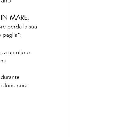
rano 
IN MARE.
ore perda la sua 
o paglia";
nza un olio o 
nti 
ù durante 
rendono cura 