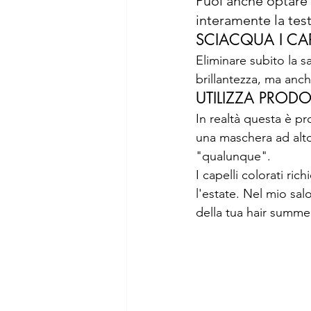
Puoi anche optare 
interamente la test
SCIACQUA I CA
Eliminare subito la s
brillantezza, ma anch
UTILIZZA PRODOT
In realtà questa è pr
una maschera ad alto
"qualunque".
I capelli colorati ri
l'estate. Nel mio sal
della tua hair summer